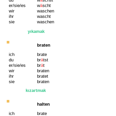
du
w
ä
schst
er/sie/es
w
ä
scht
wir
waschen
ihr
wascht
sie
waschen
yıkamak
braten
ich
brate
du
br
ä
tst
er/sie/es
br
ä
t
wir
braten
ihr
bratet
sie
braten
kızartmak
halten
ich
brate