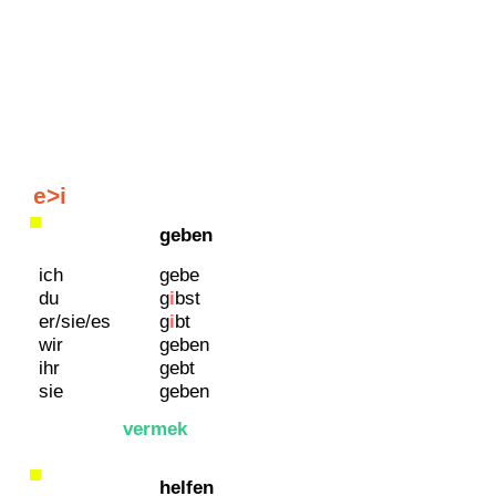
e>i
geben
ich
gebe
du
g
i
bst
er/sie/es
g
i
b
t
wir
geben
ihr
gebt
sie
geben
vermek
helfen