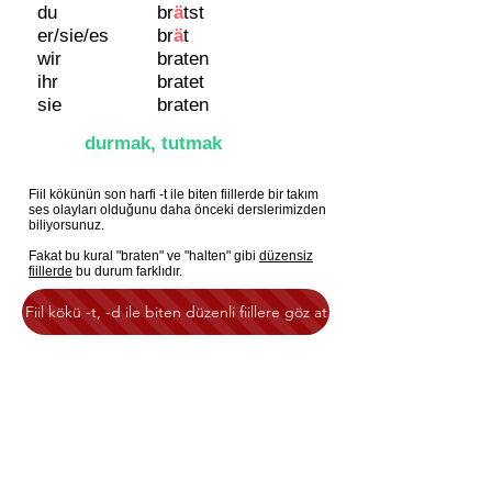
du
br
ä
tst
er/sie/es
br
ä
t
wir
braten
ihr
bratet
sie
braten
durmak, tutmak
Fiil kökünün son harfi -t ile biten fiillerde bir takım
ses olayları olduğunu daha önceki derslerimizden
biliyorsunuz.
Fakat bu kural "braten" ve "halten" gibi
düzensiz
fiillerde
bu durum farklıdır.
Fiil kökü -t, -d ile biten düzenli fiillere göz at