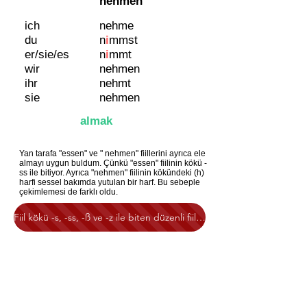
nehmen
ich
nehme
du
n
i
mmst
er/sie/es
n
i
mm
t
wir
nehmen
ihr
nehmt
sie
nehmen
almak
Yan tarafa "essen" ve " nehmen" fiillerini ayrıca ele
almayı uygun buldum. Çünkü "essen" fiilinin kökü -
ss ile bitiyor. Ayrıca "nehmen" fiilinin kökündeki (h)
harfi sessel bakımda yutulan bir harf. Bu sebeple
çekimlemesi de farklı oldu.
Fiil kökü -s, -ss, -ß ve -z ile biten düzenli fiillere göz at