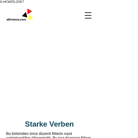
G-HCWZ5LZXE7
Starke Verben
Bu bölümden önce düzenli fiillerin nasıl