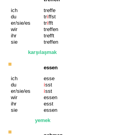
ich
treffe
du
tr
i
ffst
er/sie/es
tr
i
ff
t
wir
treffen
ihr
trefft
sie
treffen
karşılaşmak
essen
ich
esse
du
i
sst
er/sie/es
i
sst
wir
essen
ihr
esst
sie
essen
yemek