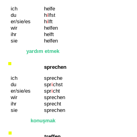
ich
helfe
du
h
i
lfst
er/sie/es
h
i
lft
wir
helfen
ihr
helft
sie
helfen
yardım etmek
sprechen
ich
spreche
du
spr
i
chst
er/sie/es
spr
i
ch
t
wir
sprechen
ihr
sprecht
sie
sprechen
konuşmak
treffen