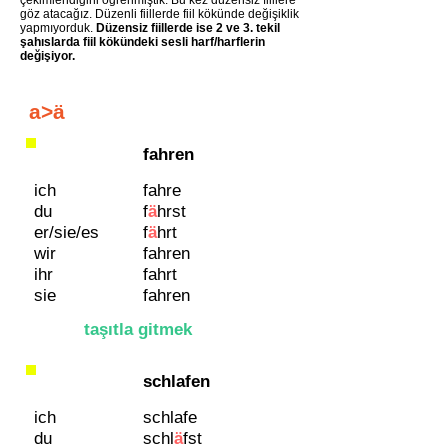
çekimlendiğini öğrenmiştik. Bu kez düzensiz fiillere
göz atacağız. Düzenli fiillerde fiil kökünde değişiklik
yapmıyorduk.
Düzensiz fiillerde ise 2 ve 3. tekil
şahıslarda fiil kökündeki sesli harf/harflerin
değişiyor.
a>ä
fahren
ich
fahre
du
f​
ä
hrst
er/sie/es
f
ä
hrt
wir
fahren
ihr
fahrt
sie
fahren
taşıtla gitmek
schlafen
ich
schlafe
du
schl
ä
fst