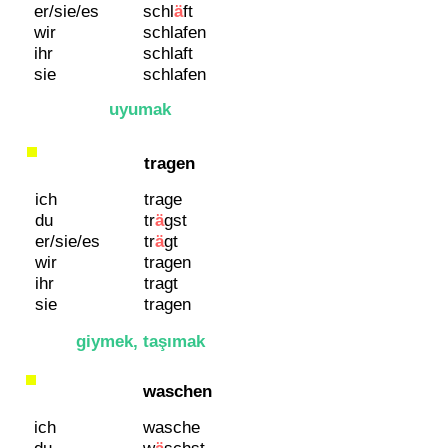
er/sie/es
schl
ä
ft
wir
schlafen
ihr
schlaft
sie
schlafen
uyumak
tragen
ich
trage
du
tr
ä
gst
er/sie/es
tr
ä
gt
wir
tragen
ihr
tragt
sie
tragen
giymek, taşımak
waschen
ich
wasche