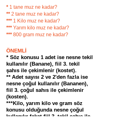
*
1 tane muz ne kadar?
**
2 tane muz ne kadar?
***
1 Kilo muz ne kadar?
***
Yarım kilo muz ne kadar?
***
800 gram muz ne kadar?
ÖNEMLİ
* Söz konusu 1 adet ise nesne tekil
kullanılır (Banane), fiil 3. tekil
şahıs ile çekimlenir (kostet).
** Adet sayısı 2 ve 2'den fazla ise
nesne çoğul kullanılır (Bananen),
fiil 3. çoğul sahıs ile çekimlenir
(kosten).
***Kilo, yarım kilo ve gram söz
konusu olduğunda nesne çoğul
kullanılır fakat fiil 3. tekil şahıs ile
çekimlenir.
Kaynak:
https://www.duden.de/spr