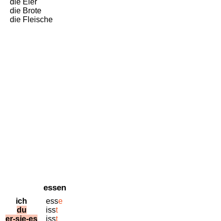
die Eier
die Brote
die Fleische
essen
ich
ess
e
du
iss
t
er-
sie-
es
iss
t