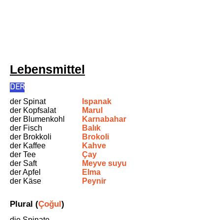
Lebensmittel
DER
der Spinat
Ispanak
der Kopfsalat
Marul
der Blumenkohl
Karnabahar
der Fisch
Balık
der Brokkoli
Brokoli
der Kaffee
Kahve
der Tee
Çay
der Saft
Meyve suyu
der Apfel
Elma
der Käse
Peynir
Plural (
Çoğul
)
die Spinate