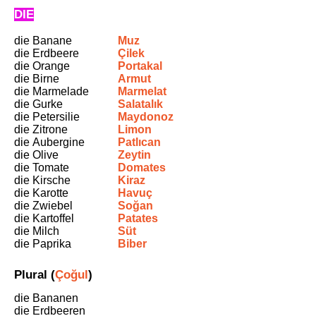
DIE
die Banane
Muz
die Erdbeere
Çilek
die Orange
Portakal
die Birne
Armut
die Marmelade
Marmelat
die Gurke
Salatalık
die Petersilie
Maydonoz
die Zitrone
Limon
die
Aubergine
Patlıcan
die Olive
Zeytin
die Tomate
Domates
die Kirsche
Kiraz
die Karotte
Havuç
die Zwiebel
Soğan
die Kartoffel
Patates
die Milch
Süt
die Paprika
Biber
Plural (
Çoğul
)
die Bananen
die Erdbeeren