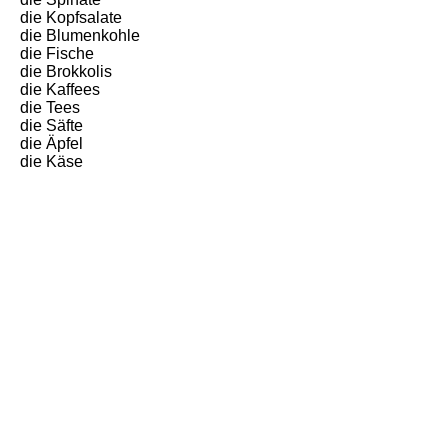
die Kopfsalate
die Blumenkohle
die Fische
die Brokkolis
die Kaffees
die Tees
die Säfte
die
Ä
pfel
die Käse