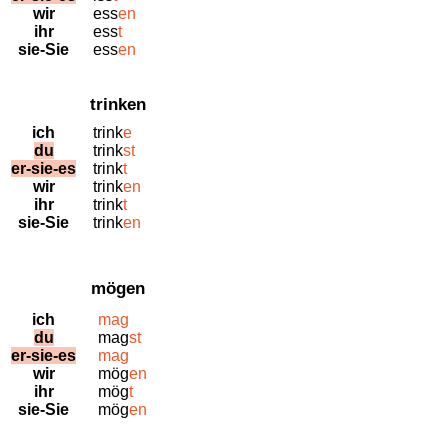
wir
ess
en
ihr
ess
t
sie-
Sie
ess
en
trinken
ich
trink
e
du
trink
st
er-
sie-
es
trink
t
wir
trink
en
ihr
trink
t
sie-
Sie
trink
en
mögen
ich
mag
du
mag
st
er-
sie-
es
mag
wir
mög
en
ihr
mög
t
sie-
Sie
mög
en