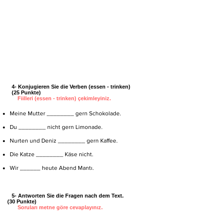
4- Konjugieren Sie die Verben (essen - trinken)
(25 Punkte)
Fiilleri (essen - trinken) çekimleyiniz.
Meine Mutter ________ gern Schokolade.
Du ________ nicht gern Limonade.
Nurten und Deniz ________ gern Kaffee.
Die Katze ________ Käse nicht.
Wir ______ heute Abend Mantı.
5- Antworten Sie die Fragen nach dem Text.
(30 Punkte)
Soruları metne göre cevaplayınız.