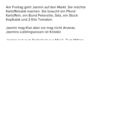
Am Freitag geht Jasmin auf den Markt. Sie möchte
Kartoffelsalat machen. Sie braucht ein Pfund
Kartoffeln, ein Bund Petersilie, Salz, ein Stück
Kopfsalat und 2 Kilo Tomaten.
Jasmin mag Kiwi aber sie mag nicht Ananas.
Jasmins Lieblingsessen ist Knödel.
Jasmin isst zum Frühstück nur Müsli. Zum Mittag
isst sie Toast und trinkt Kola. Sie isst immer kalt
zum Abend. Jasmin isst Brot mit Wurst.
1 Kilo Kartoffeln 2 €
1 Bund Petersilie 1 €
Salz 0,50 €
1 Stück Kopfsalat 1 €
1 Kilo Tomaten 1,50 €
Was braucht Jasmin für den Kartoffelsalat?
Wann geht Jasmin auf den Markt?
Wie viel kosten 2 Kilo Tomaten?