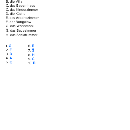
B. die Villa
C. das Bauernhaus
Ç. das Kinderzimmer
D. die Küche
E. das Arbeitszimmer
F. der Bungalow
G. das Wohnmobil
Ğ. das Badezimmer
H. das Schlafzimmer
1.
G
6.
E
2.
F
7.
Ğ
3.
D
8.
H
4.
A
9.
C
5.
Ç
10.
B