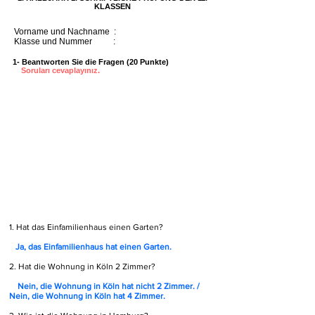
KLASSEN
Vorname und Nachname :
Klasse und Nummer :
1- Beantworten Sie die Fragen (20 Punkte)
Soruları cevaplayınız.
Einfamilienhaus in Köln: Das Haus ist groß und
gemütlich. Es ist Einfamilienhaus mit Garten. Es hat
4 Zimmer, 2 Bäder, 1 Küche und 2 Toiletten.
Wohnung in Hamburg: Die Wohnung ist schön und
hell. Sie hat einen Balkon. Sie hat 1 Küche, 3
Zimmer, 1 Badezimmer. Sie ist im Zentrum.
Wohnung in Frankfurt: Die Umgebung ist sehr schön.
Sie hat 5 Zimmer, 2 Bäder, 1 Küche und 3 Balkons.
1. Hat das Einfamilienhaus einen Garten?
Ja, das Einfamilienhaus hat einen Garten.
2. Hat die Wohnung in Köln 2 Zimmer?
Nein, die Wohnung in Köln hat nicht 2 Zimmer. /
Nein, die Wohnung in Köln hat 4 Zimmer.