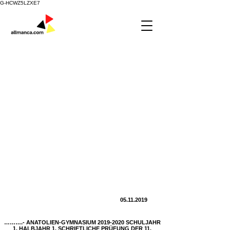
G-HCWZ5LZXE7
05.11.2019
……….- ANATOLIEN-GYMNASIUM
2019-2020
SCHULJAHR
1. HALBJAHR 1. SCHRIFTLICHE PRÜFUNG DER 11.