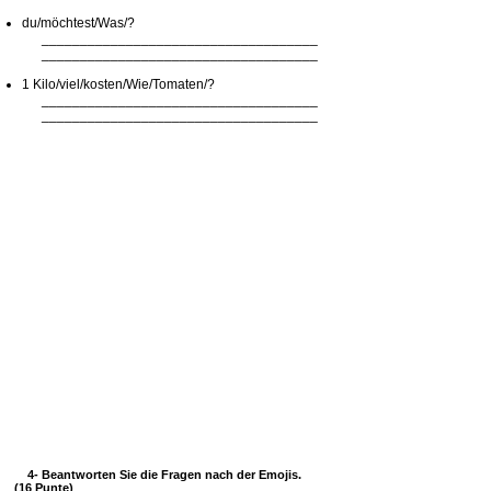
du/möchtest/Was/?
____________________________________
____________________________________
1 Kilo/viel/kosten/Wie/Tomaten/?
____________________________________
____________________________________
4-
Beantworten Sie die Fragen nach der Emojis.
(16 Punte)